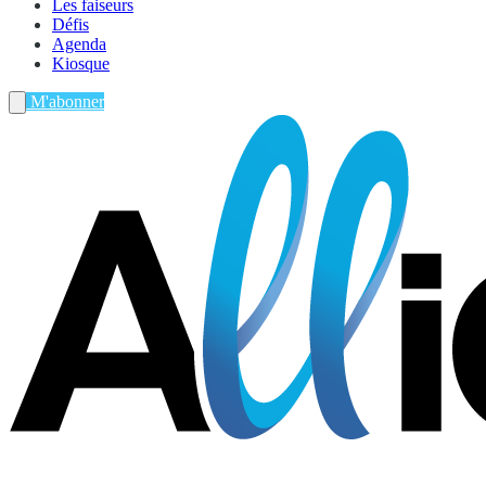
Les faiseurs
Défis
Agenda
Kiosque
M'abonner