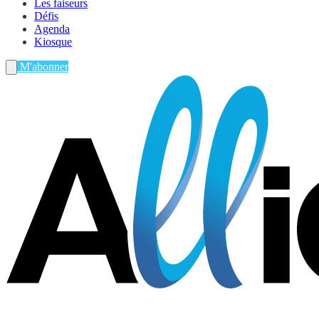
Les faiseurs
Défis
Agenda
Kiosque
M'abonner