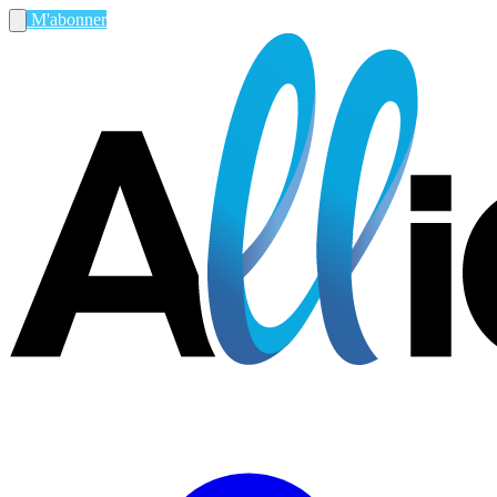
M'abonner