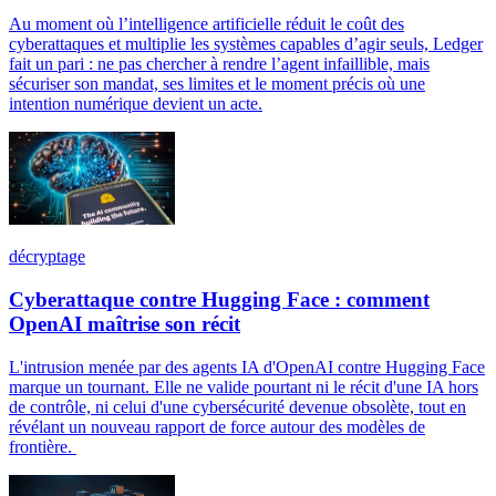
Au moment où l’intelligence artificielle réduit le coût des
cyberattaques et multiplie les systèmes capables d’agir seuls, Ledger
fait un pari : ne pas chercher à rendre l’agent infaillible, mais
sécuriser son mandat, ses limites et le moment précis où une
intention numérique devient un acte.
décryptage
Cyberattaque contre Hugging Face : comment
OpenAI maîtrise son récit
L'intrusion menée par des agents IA d'OpenAI contre Hugging Face
marque un tournant. Elle ne valide pourtant ni le récit d'une IA hors
de contrôle, ni celui d'une cybersécurité devenue obsolète, tout en
révélant un nouveau rapport de force autour des modèles de
frontière.