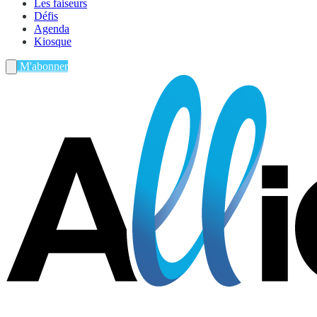
Les faiseurs
Défis
Agenda
Kiosque
M'abonner