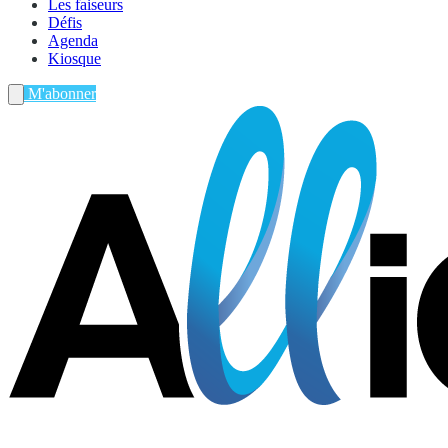
Les faiseurs
Défis
Agenda
Kiosque
M'abonner