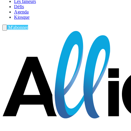
Les faiseurs
Défis
Agenda
Kiosque
M'abonner