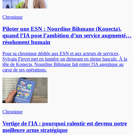
Chronique
Piloter une ESN : Nourdine Bihmane (Konecta),
quand l’IA pose l’ambition d’un service augmenté…
résolument humain
Pour sa chronique dédiée aux ESN et aux acteurs de services,
Sylvain Fievet met en lumière un dirigeant en pleine bascule. À la
tête de Konecta, Nourdine Bihmane fait entrer l'IA agentique au
cœur de ses opérations.
Chronique
Vertige de l'IA : pourquoi ralentir est devenu notre
meilleure arme stratégique