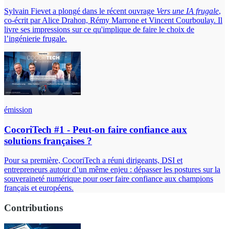
Sylvain Fievet a plongé dans le récent ouvrage
Vers une IA frugale
,
co-écrit par Alice Drahon, Rémy Marrone et Vincent Courboulay. Il
livre ses impressions sur ce qu'implique de faire le choix de
l’ingénierie frugale.
émission
CocoriTech #1 - Peut-on faire confiance aux
solutions françaises ?
Pour sa première, CocoriTech a réuni dirigeants, DSI et
entrepreneurs autour d’un même enjeu : dépasser les postures sur la
souveraineté numérique pour oser faire confiance aux champions
français et européens.
Contributions