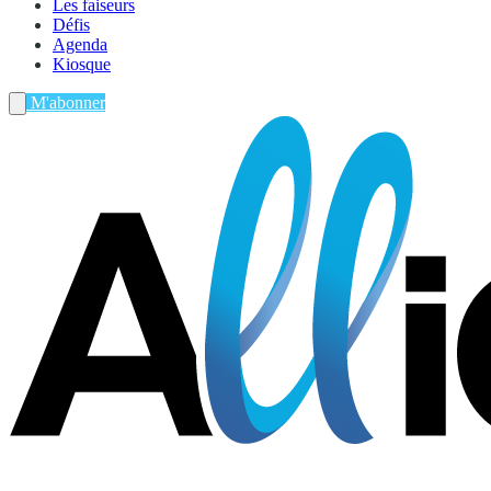
Les faiseurs
Défis
Agenda
Kiosque
M'abonner