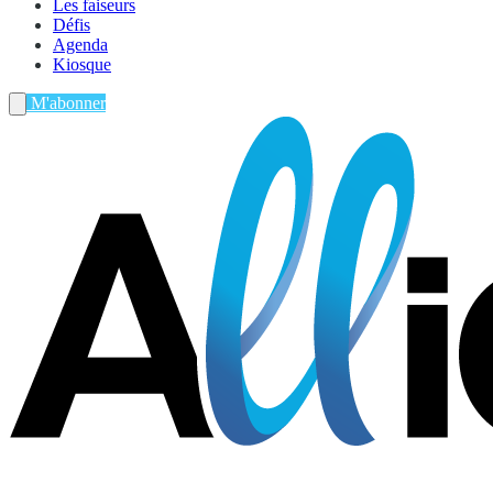
Les faiseurs
Défis
Agenda
Kiosque
M'abonner