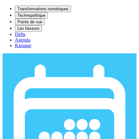
Transformations numériques
Technopolitique
Points de vue
Les faiseurs
Défis
Agenda
Kiosque