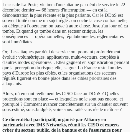
Le cas de La Poste, victime d'une attaque par déni de service le 22
décembre dernier — 68 heures d'interruption — en est la
démonstration la plus récente et la plus parlante. Car le DDoS est
souvent traité comme un sujet réglé : on coche la case contractuelle,
on délègue à l'opérateur, on passe à autre chose. Jusqu'au jour où ça
tombe. Et quand ça tombe dans un secteur critique, les
conséquences — opérationnelles, réputationnelles, réglementaires —
sont immédiates.
Or, lLes attaques par déni de service ont pourtant profondément
évolué : volumétriques, applicatives, multi-vecteurs, couplées à
d'autres modes opératoires... Elles gagnent en sophistication pendant
que la perception du risque, elle, stagne. La France reste l'un des
pays d'Europe les plus ciblés, et les organisations des secteurs
régulés figurent en bonne place dans les cibles prioritaires des
attaquants.
Alors, où en sont réellement les CISO face au DDoS ? Quelles
protections sont en place — et lesquelles ne le sont pas encore, et
pourquoi ? Comment avancer concrètement sur un chantier souvent
sous-estimé, sous-budgété, voire sous-traité sans réelle maîtrise ?
Ce dîner-débat participatif, organisé par Alliancy en
partenariat avec IMS Networks, réunit les CISO et experts
cyber du secteur public, de la banque et de l'assurance pour