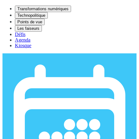
Transformations numériques
Technopolitique
Points de vue
Les faiseurs
Défis
Agenda
Kiosque