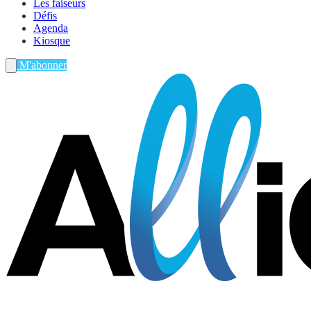
Les faiseurs
Défis
Agenda
Kiosque
M'abonner