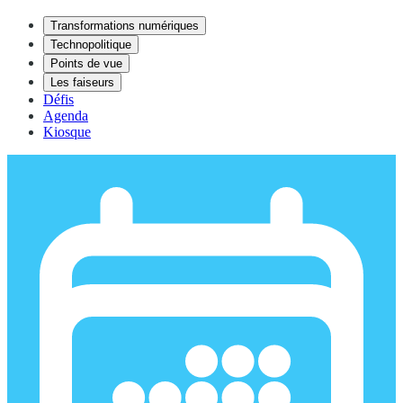
Transformations numériques
Technopolitique
Points de vue
Les faiseurs
Défis
Agenda
Kiosque