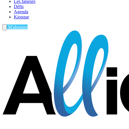
Les faiseurs
Défis
Agenda
Kiosque
M'abonner