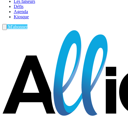
Les faiseurs
Défis
Agenda
Kiosque
M'abonner