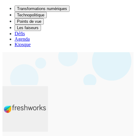
Transformations numériques
Technopolitique
Points de vue
Les faiseurs
Défis
Agenda
Kiosque