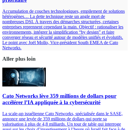
Accumulation de couches technologiques, empilement de solutions
hétérogènes… La dette technique reste un angle mort de
nombreuses DSI. À travers des démarches structurées, certaines
entreprises reprennent cependant la main. Objectif : rationaliser les
environnements, intégrer la simplification “by design” et faire
converger réseau et sécurité autour de modèles unifiés et évolutifs.
Le point avec Joël Mollo, Vice-président South EMEA de Cato
Networks.
Aller plus loin
Cato Networks lève 359 millions de dollars pour
accélérer l’IA appliquée à la cybersécurité
La scale-up israélienne Cato Networks, spécialisée dans le SASE,
annonce une levée de 359 millions de dollars qui porte sa
valorisation à plus de 4,8 milliards. Un tour de table qui interroge
aussi sur les choix d’investissement à l’heure où Israël fait face à de