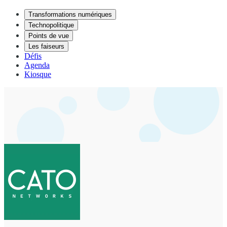
Transformations numériques
Technopolitique
Points de vue
Les faiseurs
Défis
Agenda
Kiosque