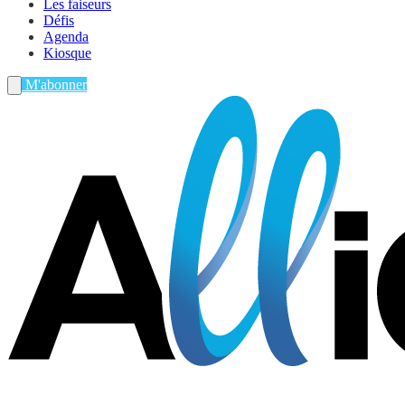
Les faiseurs
Défis
Agenda
Kiosque
M'abonner