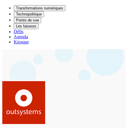
Transformations numériques
Technopolitique
Points de vue
Les faiseurs
Défis
Agenda
Kiosque