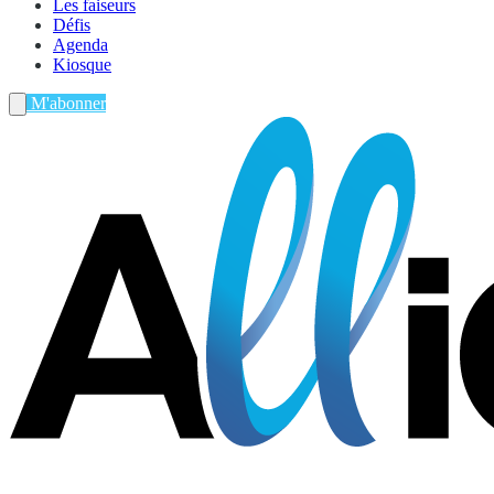
Les faiseurs
Défis
Agenda
Kiosque
M'abonner