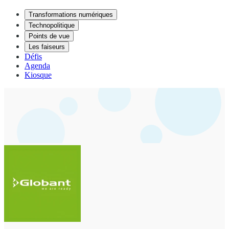
Transformations numériques
Technopolitique
Points de vue
Les faiseurs
Défis
Agenda
Kiosque