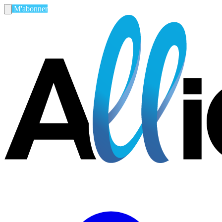
M'abonner