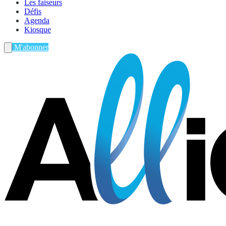
Les faiseurs
Défis
Agenda
Kiosque
M'abonner