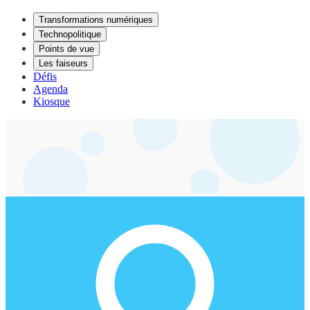
Transformations numériques
Technopolitique
Points de vue
Les faiseurs
Défis
Agenda
Kiosque