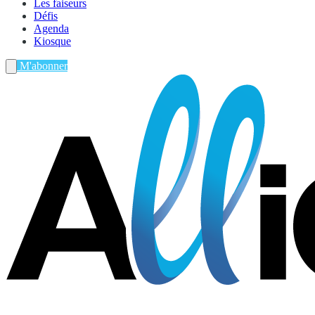
Les faiseurs
Défis
Agenda
Kiosque
M'abonner