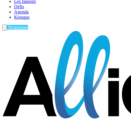
Les faiseurs
Défis
Agenda
Kiosque
M'abonner