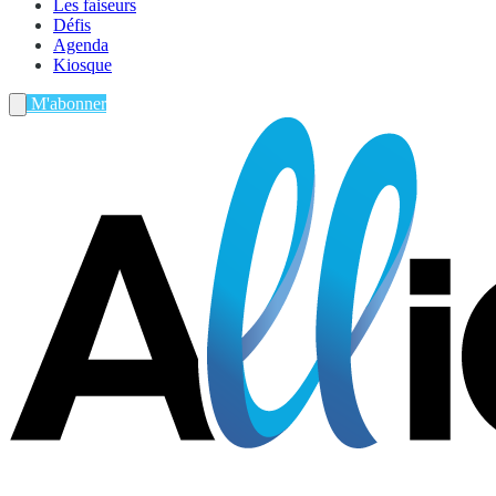
Les faiseurs
Défis
Agenda
Kiosque
M'abonner