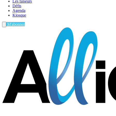
Les faiseurs
Défis
Agenda
Kiosque
M'abonner