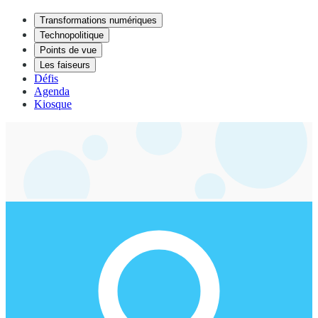
Transformations numériques
Technopolitique
Points de vue
Les faiseurs
Défis
Agenda
Kiosque