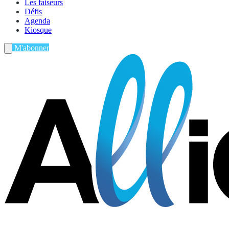
Les faiseurs
Défis
Agenda
Kiosque
M'abonner