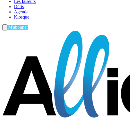
Les faiseurs
Défis
Agenda
Kiosque
M'abonner