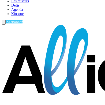
Les faiseurs
Défis
Agenda
Kiosque
M'abonner