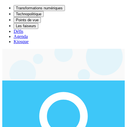
Transformations numériques
Technopolitique
Points de vue
Les faiseurs
Défis
Agenda
Kiosque