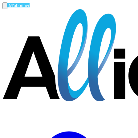
M'abonner