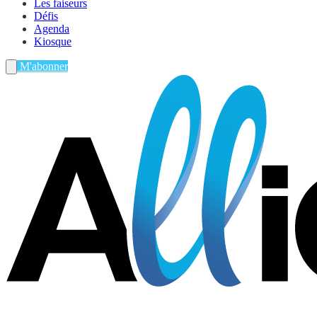
Les faiseurs
Défis
Agenda
Kiosque
M'abonner