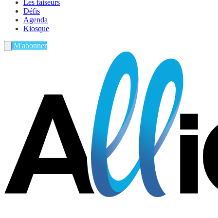
Les faiseurs
Défis
Agenda
Kiosque
M'abonner