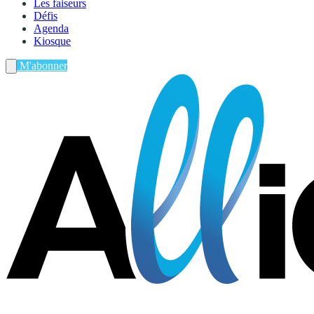
Les faiseurs
Défis
Agenda
Kiosque
M'abonner