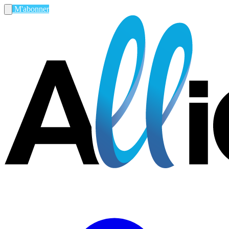
M'abonner