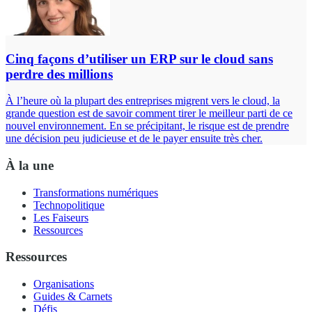
Cinq façons d’utiliser un ERP sur le cloud sans
perdre des millions
À l’heure où la plupart des entreprises migrent vers le cloud, la
grande question est de savoir comment tirer le meilleur parti de ce
nouvel environnement. En se précipitant, le risque est de prendre
une décision peu judicieuse et de le payer ensuite très cher.
À la une
Transformations numériques
Technopolitique
Les Faiseurs
Ressources
Ressources
Organisations
Guides & Carnets
Défis