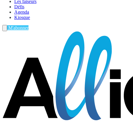
Les faiseurs
Défis
Agenda
Kiosque
M'abonner