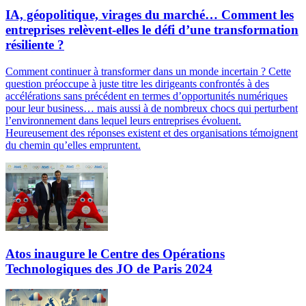
IA, géopolitique, virages du marché… Comment les
entreprises relèvent-elles le défi d’une transformation
résiliente ?
Comment continuer à transformer dans un monde incertain ? Cette
question préoccupe à juste titre les dirigeants confrontés à des
accélérations sans précédent en termes d’opportunités numériques
pour leur business… mais aussi à de nombreux chocs qui perturbent
l’environnement dans lequel leurs entreprises évoluent.
Heureusement des réponses existent et des organisations témoignent
du chemin qu’elles empruntent.
Atos inaugure le Centre des Opérations
Technologiques des JO de Paris 2024