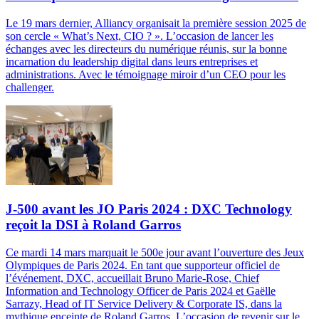
Le 19 mars dernier, Alliancy organisait la première session 2025 de
son cercle « What’s Next, CIO ? ». L’occasion de lancer les
échanges avec les directeurs du numérique réunis, sur la bonne
incarnation du leadership digital dans leurs entreprises et
administrations. Avec le témoignage miroir d’un CEO pour les
challenger.
J-500 avant les JO Paris 2024 : DXC Technology
reçoit la DSI à Roland Garros
Ce mardi 14 mars marquait le 500e jour avant l’ouverture des Jeux
Olympiques de Paris 2024. En tant que supporteur officiel de
l’événement, DXC, accueillait Bruno Marie-Rose, Chief
Information and Technology Officer de Paris 2024 et Gaëlle
Sarrazy, Head of IT Service Delivery & Corporate IS, dans la
mythique enceinte de Roland Garros. L’occasion de revenir sur le