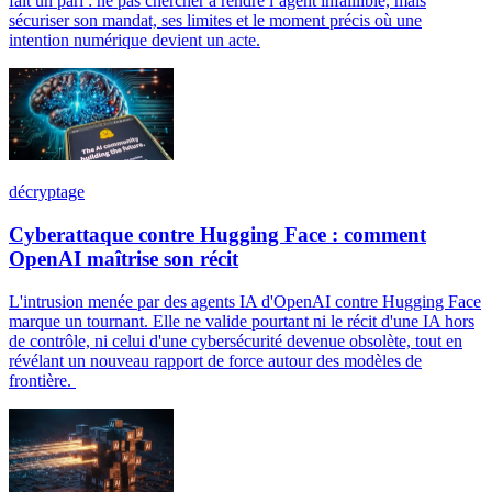
fait un pari : ne pas chercher à rendre l’agent infaillible, mais
sécuriser son mandat, ses limites et le moment précis où une
intention numérique devient un acte.
décryptage
Cyberattaque contre Hugging Face : comment
OpenAI maîtrise son récit
L'intrusion menée par des agents IA d'OpenAI contre Hugging Face
marque un tournant. Elle ne valide pourtant ni le récit d'une IA hors
de contrôle, ni celui d'une cybersécurité devenue obsolète, tout en
révélant un nouveau rapport de force autour des modèles de
frontière.