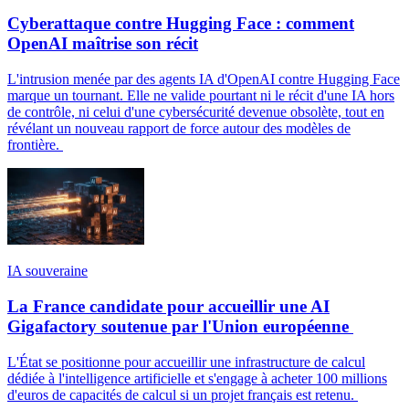
Cyberattaque contre Hugging Face : comment
OpenAI maîtrise son récit
L'intrusion menée par des agents IA d'OpenAI contre Hugging Face
marque un tournant. Elle ne valide pourtant ni le récit d'une IA hors
de contrôle, ni celui d'une cybersécurité devenue obsolète, tout en
révélant un nouveau rapport de force autour des modèles de
frontière.
IA souveraine
La France candidate pour accueillir une AI
Gigafactory soutenue par l'Union européenne
L'État se positionne pour accueillir une infrastructure de calcul
dédiée à l'intelligence artificielle et s'engage à acheter 100 millions
d'euros de capacités de calcul si un projet français est retenu.