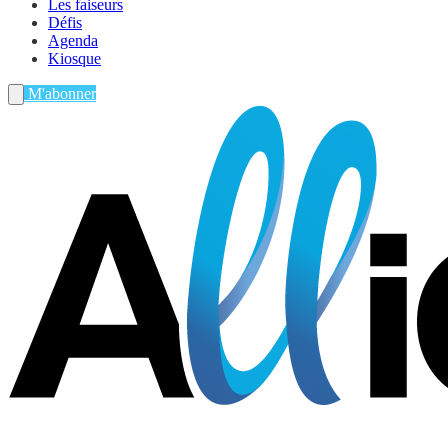
Les faiseurs
Défis
Agenda
Kiosque
M'abonner