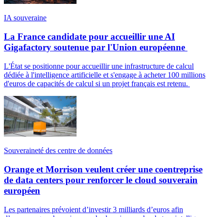
IA souveraine
La France candidate pour accueillir une AI
Gigafactory soutenue par l'Union européenne
L'État se positionne pour accueillir une infrastructure de calcul
dédiée à l'intelligence artificielle et s'engage à acheter 100 millions
d'euros de capacités de calcul si un projet français est retenu.
Souveraineté des centre de données
Orange et Morrison veulent créer une coentreprise
de data centers pour renforcer le cloud souverain
européen
Les partenaires prévoient d’investir 3 milliards d’euros afin