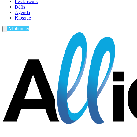
Les faiseurs
Défis
Agenda
Kiosque
M'abonner