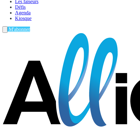
Les faiseurs
Défis
Agenda
Kiosque
M'abonner