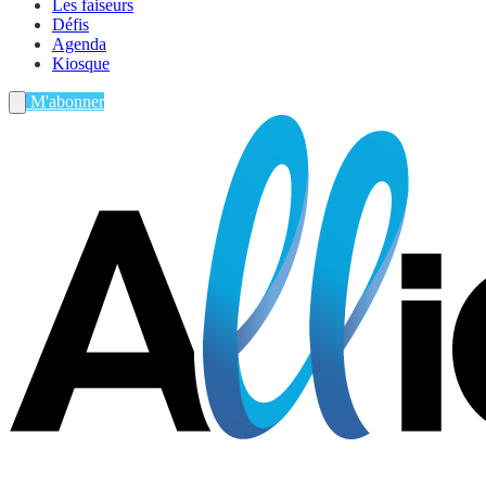
Les faiseurs
Défis
Agenda
Kiosque
M'abonner