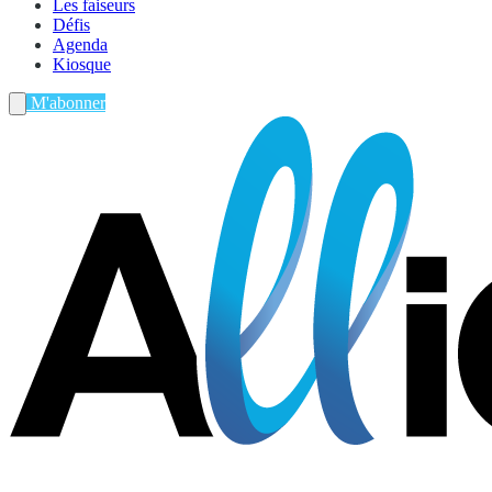
Les faiseurs
Défis
Agenda
Kiosque
M'abonner