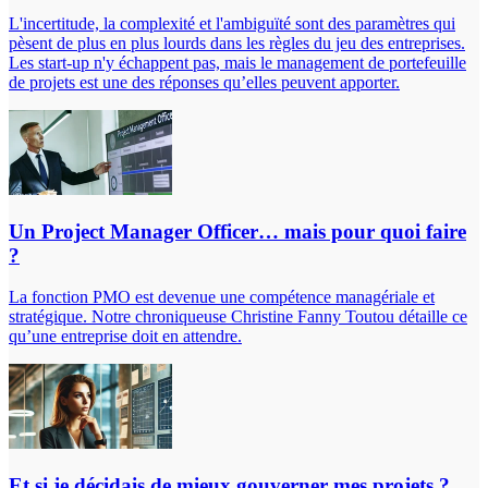
L'incertitude, la complexité et l'ambiguïté sont des paramètres qui
pèsent de plus en plus lourds dans les règles du jeu des entreprises.
Les start-up n'y échappent pas, mais le management de portefeuille
de projets est une des réponses qu’elles peuvent apporter.
Un Project Manager Officer… mais pour quoi faire
?
La fonction PMO est devenue une compétence managériale et
stratégique. Notre chroniqueuse Christine Fanny Toutou détaille ce
qu’une entreprise doit en attendre.
Et si je décidais de mieux gouverner mes projets ?