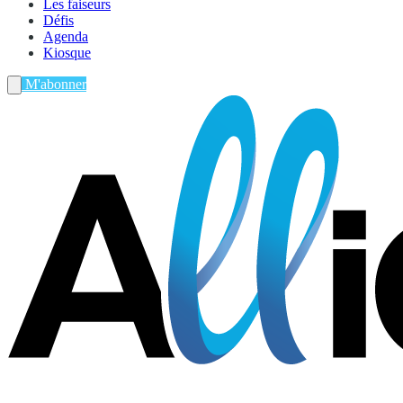
Les faiseurs
Défis
Agenda
Kiosque
M'abonner