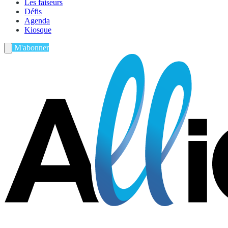
Les faiseurs
Défis
Agenda
Kiosque
M'abonner