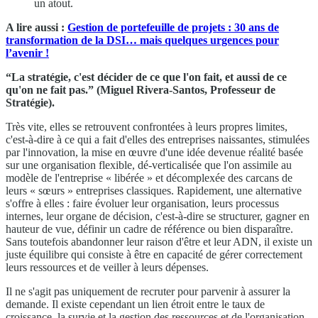
un atout.
A lire aussi :
Gestion de portefeuille de projets : 30 ans de
transformation de la DSI… mais quelques urgences pour
l’avenir !
“La stratégie, c'est décider de ce que l'on fait, et aussi de ce
qu'on ne fait pas.” (Miguel Rivera-Santos, Professeur de
Stratégie).
Très vite, elles se retrouvent confrontées à leurs propres limites,
c'est-à-dire à ce qui a fait d'elles des entreprises naissantes, stimulées
par l'innovation, la mise en œuvre d'une idée devenue réalité basée
sur une organisation flexible, dé-verticalisée que l'on assimile au
modèle de l'entreprise « libérée » et décomplexée des carcans de
leurs « sœurs » entreprises classiques. Rapidement, une alternative
s'offre à elles : faire évoluer leur organisation, leurs processus
internes, leur organe de décision, c'est-à-dire se structurer, gagner en
hauteur de vue, définir un cadre de référence ou bien disparaître.
Sans toutefois abandonner leur raison d'être et leur ADN, il existe un
juste équilibre qui consiste à être en capacité de gérer correctement
leurs ressources et de veiller à leurs dépenses.
Il ne s'agit pas uniquement de recruter pour parvenir à assurer la
demande. Il existe cependant un lien étroit entre le taux de
croissance, la survie et la gestion des ressources et de l'organisation.