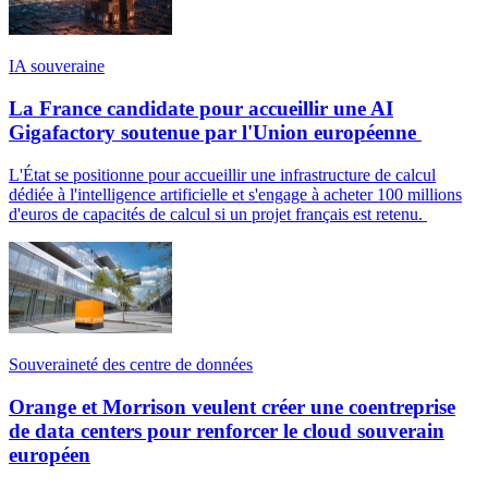
IA souveraine
La France candidate pour accueillir une AI
Gigafactory soutenue par l'Union européenne
L'État se positionne pour accueillir une infrastructure de calcul
dédiée à l'intelligence artificielle et s'engage à acheter 100 millions
d'euros de capacités de calcul si un projet français est retenu.
Souveraineté des centre de données
Orange et Morrison veulent créer une coentreprise
de data centers pour renforcer le cloud souverain
européen