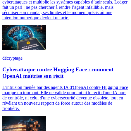
cyberattaques et multiplie les systèmes capables d’agir seuls, Ledger
fait un pari : ne pas chercher à rendre l’agent infaillible, mais
sécuriser son mandat, ses limites et le moment précis où une
intention numérique devient un acte.
décryptage
Cyberattaque contre Hugging Face : comment
OpenAI maîtrise son récit
L'intrusion menée par des agents IA d'OpenAI contre Hugging Face
marque un tournant. Elle ne valide pourtant ni le récit d'une IA hors
de contrôle, ni celui d'une cybersécurité devenue obsolète, tout en
révélant un nouveau rapport de force autour des modèles de
frontière.