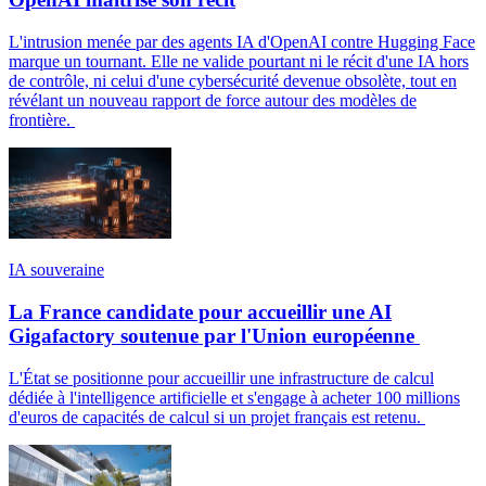
L'intrusion menée par des agents IA d'OpenAI contre Hugging Face
marque un tournant. Elle ne valide pourtant ni le récit d'une IA hors
de contrôle, ni celui d'une cybersécurité devenue obsolète, tout en
révélant un nouveau rapport de force autour des modèles de
frontière.
IA souveraine
La France candidate pour accueillir une AI
Gigafactory soutenue par l'Union européenne
L'État se positionne pour accueillir une infrastructure de calcul
dédiée à l'intelligence artificielle et s'engage à acheter 100 millions
d'euros de capacités de calcul si un projet français est retenu.