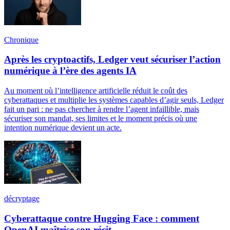
Chronique
Après les cryptoactifs, Ledger veut sécuriser l’action
numérique à l’ère des agents IA
Au moment où l’intelligence artificielle réduit le coût des
cyberattaques et multiplie les systèmes capables d’agir seuls, Ledger
fait un pari : ne pas chercher à rendre l’agent infaillible, mais
sécuriser son mandat, ses limites et le moment précis où une
intention numérique devient un acte.
décryptage
Cyberattaque contre Hugging Face : comment
OpenAI maîtrise son récit