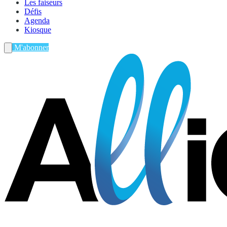
Les faiseurs
Défis
Agenda
Kiosque
M'abonner