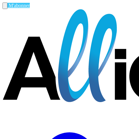
M'abonner