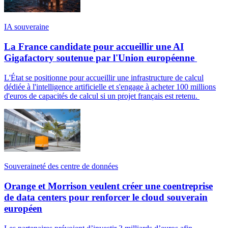
IA souveraine
La France candidate pour accueillir une AI
Gigafactory soutenue par l'Union européenne
L'État se positionne pour accueillir une infrastructure de calcul
dédiée à l'intelligence artificielle et s'engage à acheter 100 millions
d'euros de capacités de calcul si un projet français est retenu.
Souveraineté des centre de données
Orange et Morrison veulent créer une coentreprise
de data centers pour renforcer le cloud souverain
européen