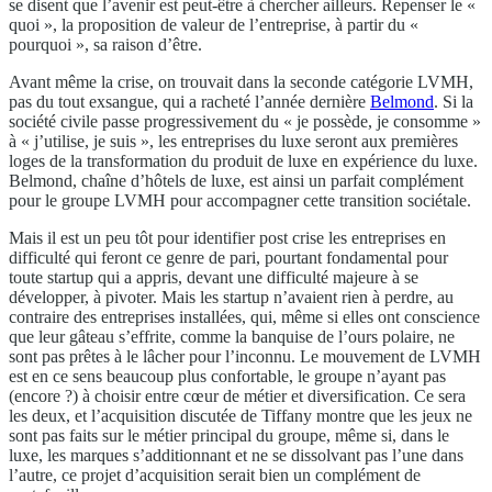
se disent que l’avenir est peut-être à chercher ailleurs. Repenser le «
quoi », la proposition de valeur de l’entreprise, à partir du «
pourquoi », sa raison d’être.
Avant même la crise, on trouvait dans la seconde catégorie LVMH,
pas du tout exsangue, qui a racheté l’année dernière
Belmond
. Si la
société civile passe progressivement du « je possède, je consomme »
à « j’utilise, je suis », les entreprises du luxe seront aux premières
loges de la transformation du produit de luxe en expérience du luxe.
Belmond, chaîne d’hôtels de luxe, est ainsi un parfait complément
pour le groupe LVMH pour accompagner cette transition sociétale.
Mais il est un peu tôt pour identifier post crise les entreprises en
difficulté qui feront ce genre de pari, pourtant fondamental pour
toute startup qui a appris, devant une difficulté majeure à se
développer, à pivoter. Mais les startup n’avaient rien à perdre, au
contraire des entreprises installées, qui, même si elles ont conscience
que leur gâteau s’effrite, comme la banquise de l’ours polaire, ne
sont pas prêtes à le lâcher pour l’inconnu. Le mouvement de LVMH
est en ce sens beaucoup plus confortable, le groupe n’ayant pas
(encore ?) à choisir entre cœur de métier et diversification. Ce sera
les deux, et l’acquisition discutée de Tiffany montre que les jeux ne
sont pas faits sur le métier principal du groupe, même si, dans le
luxe, les marques s’additionnant et ne se dissolvant pas l’une dans
l’autre, ce projet d’acquisition serait bien un complément de