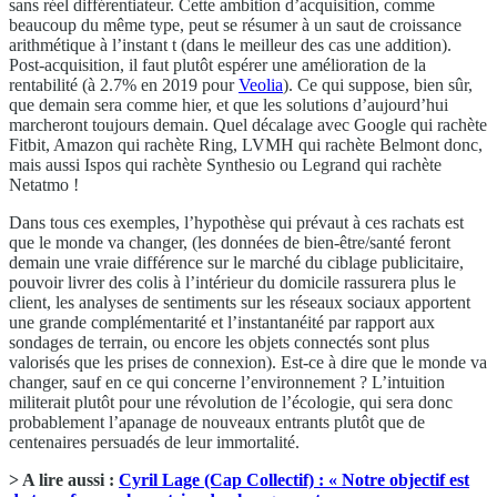
sans réel différentiateur. Cette ambition d’acquisition, comme
beaucoup du même type, peut se résumer à un saut de croissance
arithmétique à l’instant t (dans le meilleur des cas une addition).
Post-acquisition, il faut plutôt espérer une amélioration de la
rentabilité (à 2.7% en 2019 pour
Veolia
). Ce qui suppose, bien sûr,
que demain sera comme hier, et que les solutions d’aujourd’hui
marcheront toujours demain. Quel décalage avec Google qui rachète
Fitbit, Amazon qui rachète Ring, LVMH qui rachète Belmont donc,
mais aussi Ispos qui rachète Synthesio ou Legrand qui rachète
Netatmo !
Dans tous ces exemples, l’hypothèse qui prévaut à ces rachats est
que le monde va changer, (les données de bien-être/santé feront
demain une vraie différence sur le marché du ciblage publicitaire,
pouvoir livrer des colis à l’intérieur du domicile rassurera plus le
client, les analyses de sentiments sur les réseaux sociaux apportent
une grande complémentarité et l’instantanéité par rapport aux
sondages de terrain, ou encore les objets connectés sont plus
valorisés que les prises de connexion). Est-ce à dire que le monde va
changer, sauf en ce qui concerne l’environnement ? L’intuition
militerait plutôt pour une révolution de l’écologie, qui sera donc
probablement l’apanage de nouveaux entrants plutôt que de
centenaires persuadés de leur immortalité.
> A lire aussi :
Cyril Lage (Cap Collectif) : « Notre objectif est