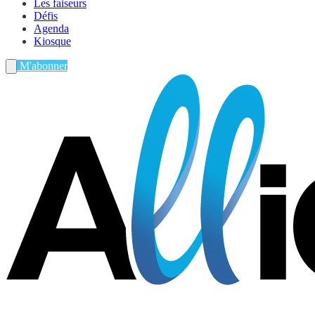
Les faiseurs
Défis
Agenda
Kiosque
M'abonner