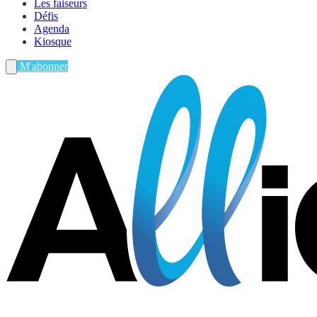
Les faiseurs
Défis
Agenda
Kiosque
M'abonner