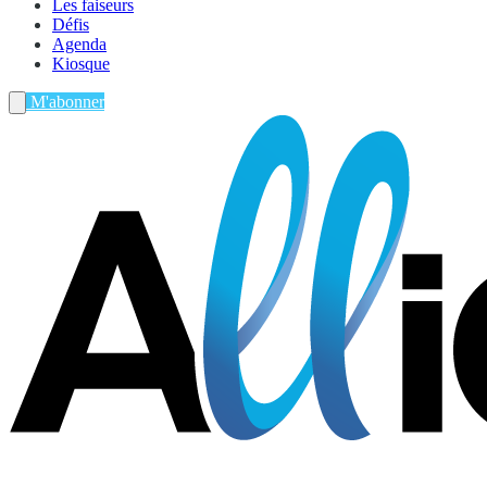
Les faiseurs
Défis
Agenda
Kiosque
M'abonner