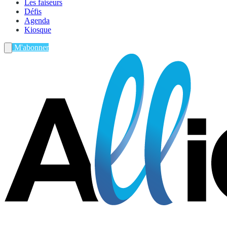
Les faiseurs
Défis
Agenda
Kiosque
M'abonner