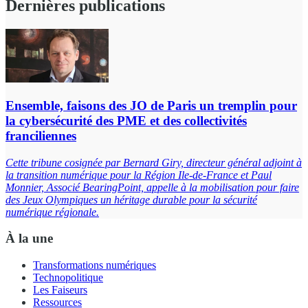
Dernières publications
Ensemble, faisons des JO de Paris un tremplin pour
la cybersécurité des PME et des collectivités
franciliennes
Cette tribune cosignée par Bernard Giry, directeur général adjoint à
la transition numérique pour la Région Ile-de-France et Paul
Monnier, Associé BearingPoint, appelle à la mobilisation pour faire
des Jeux Olympiques un héritage durable pour la sécurité
numérique régionale.
À la une
Transformations numériques
Technopolitique
Les Faiseurs
Ressources