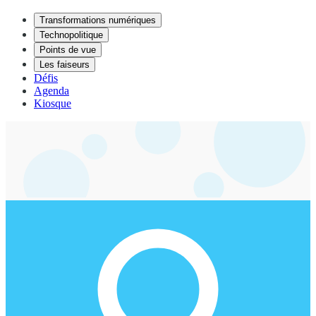
Transformations numériques
Technopolitique
Points de vue
Les faiseurs
Défis
Agenda
Kiosque