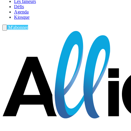
Les faiseurs
Défis
Agenda
Kiosque
M'abonner