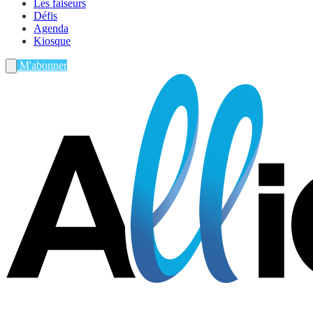
Les faiseurs
Défis
Agenda
Kiosque
M'abonner