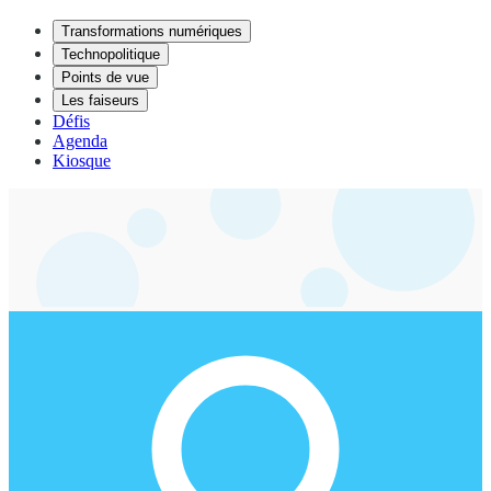
Transformations numériques
Technopolitique
Points de vue
Les faiseurs
Défis
Agenda
Kiosque