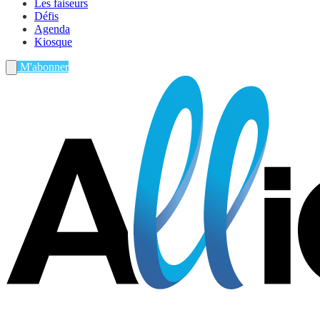
Les faiseurs
Défis
Agenda
Kiosque
M'abonner