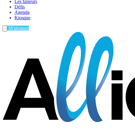
Les faiseurs
Défis
Agenda
Kiosque
M'abonner