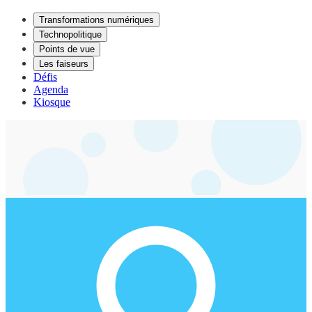
Transformations numériques
Technopolitique
Points de vue
Les faiseurs
Défis
Agenda
Kiosque