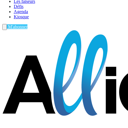
Les faiseurs
Défis
Agenda
Kiosque
M'abonner