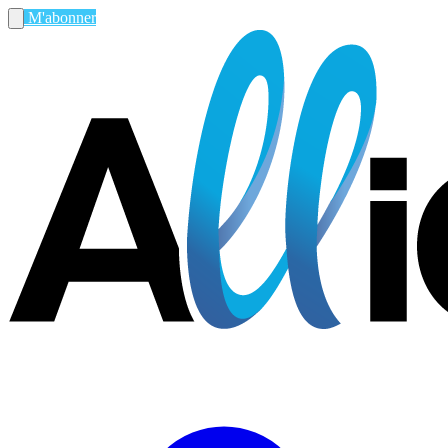
M'abonner