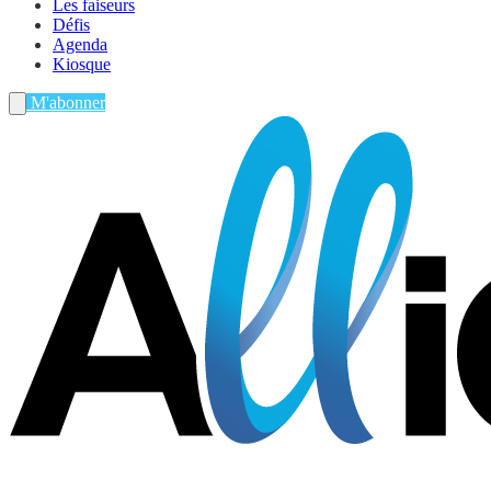
Les faiseurs
Défis
Agenda
Kiosque
M'abonner