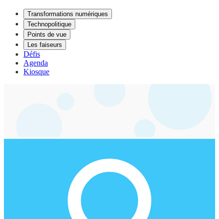
Transformations numériques
Technopolitique
Points de vue
Les faiseurs
Défis
Agenda
Kiosque