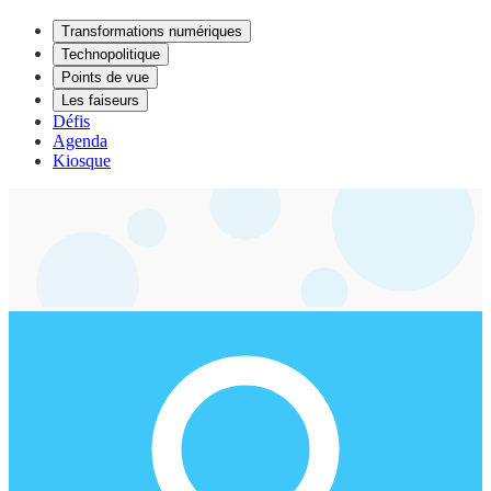
Transformations numériques
Technopolitique
Points de vue
Les faiseurs
Défis
Agenda
Kiosque