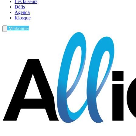
Les faiseurs
Défis
Agenda
Kiosque
M'abonner