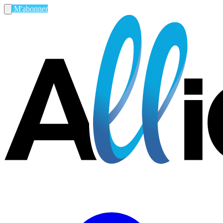
M'abonner