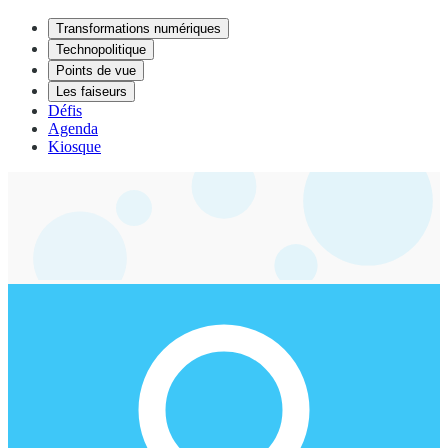
Transformations numériques
Technopolitique
Points de vue
Les faiseurs
Défis
Agenda
Kiosque