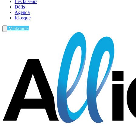
Les faiseurs
Défis
Agenda
Kiosque
M'abonner