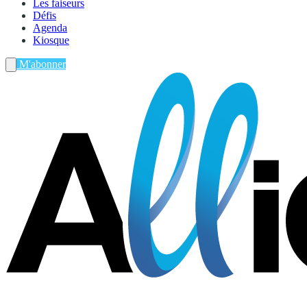
Les faiseurs
Défis
Agenda
Kiosque
M'abonner