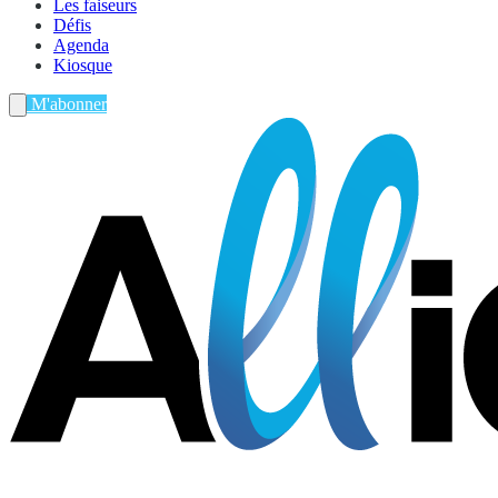
Les faiseurs
Défis
Agenda
Kiosque
M'abonner