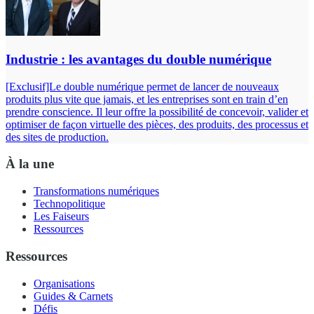
Industrie : les avantages du double numérique
[Exclusif]Le double numérique permet de lancer de nouveaux
produits plus vite que jamais, et les entreprises sont en train d’en
prendre conscience. Il leur offre la possibilité de concevoir, valider et
optimiser de façon virtuelle des pièces, des produits, des processus et
des sites de production.
À la une
Transformations numériques
Technopolitique
Les Faiseurs
Ressources
Ressources
Organisations
Guides & Carnets
Défis