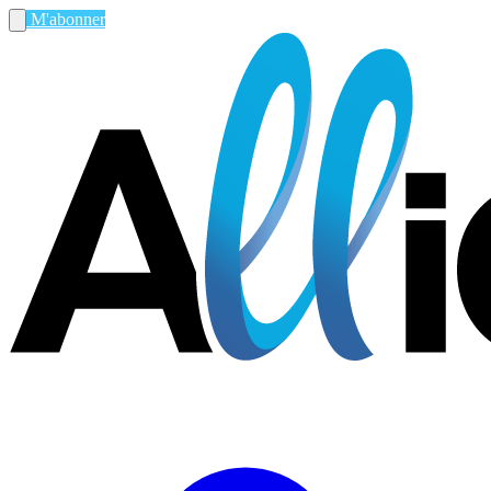
M'abonner