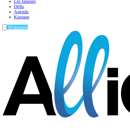
Les faiseurs
Défis
Agenda
Kiosque
M'abonner