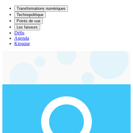
Transformations numériques
Technopolitique
Points de vue
Les faiseurs
Défis
Agenda
Kiosque