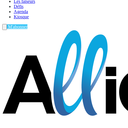
Les faiseurs
Défis
Agenda
Kiosque
M'abonner