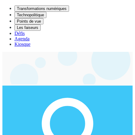
Transformations numériques
Technopolitique
Points de vue
Les faiseurs
Défis
Agenda
Kiosque