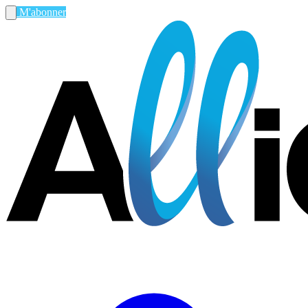
M'abonner