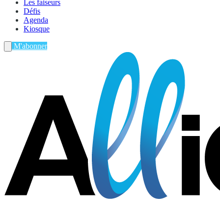
Les faiseurs
Défis
Agenda
Kiosque
M'abonner