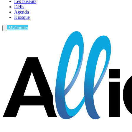
Les faiseurs
Défis
Agenda
Kiosque
M'abonner