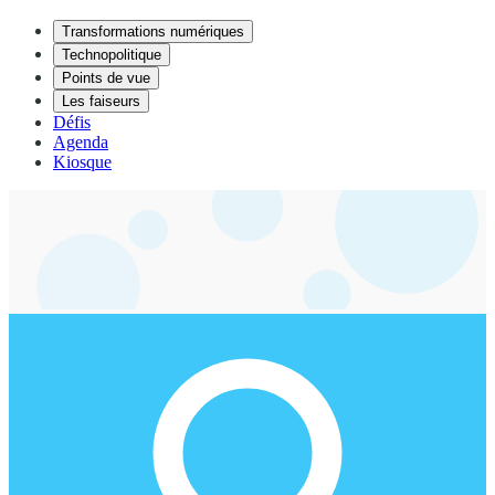
Transformations numériques
Technopolitique
Points de vue
Les faiseurs
Défis
Agenda
Kiosque